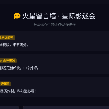
火星留言墙 · 星际影迷会
分享你心中的科幻/动作神作
间 永远的神
K修复版，细节满分。
杀4 杀神无敌
星影视更新超快，中字好评。
 视觉奇观
，画质炸裂，科幻迷必看！