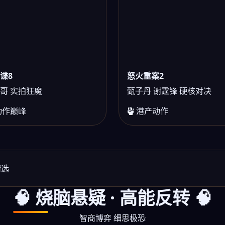
谍8
怒火重案2
哥 实拍狂魔
甄子丹 谢霆锋 硬核对决
动作巅峰
港产动作
精选
🧠 烧脑悬疑 · 高能反转 🧠
智商博弈 细思极恐