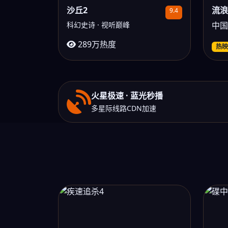
沙丘2
流浪
9.4
科幻史诗 · 视听巅峰
中国
289万热度
热映
火星极速 · 蓝光秒播
多星际线路CDN加速