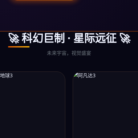
🚀 科幻巨制 · 星际远征 🚀
未来宇宙，视觉盛宴