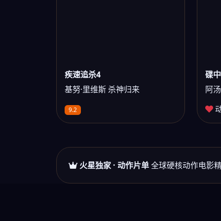
疾速追杀4
碟中
基努·里维斯 杀神归来
阿汤
9.2
火星独家 · 动作片单
全球硬核动作电影