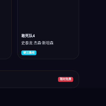
敢死队4
史泰龙 杰森·斯坦森
硬汉集结
限时免费