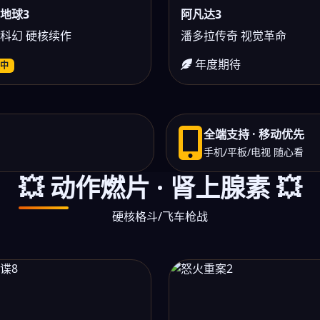
地球3
阿凡达3
科幻 硬核续作
潘多拉传奇 视觉革命
年度期待
中
全端支持 · 移动优先
手机/平板/电视 随心看
💥 动作燃片 · 肾上腺素 💥
硬核格斗/飞车枪战