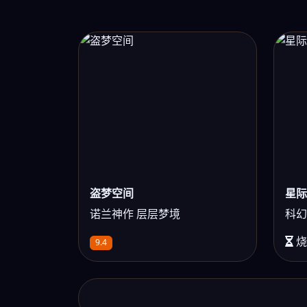
盗梦空间
星际
诺兰神作 层层梦境
科幻
烧
9.4