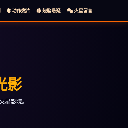
制
动作燃片
烧脑悬疑
火星留言
光影
陆火星影院。