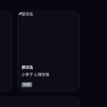
禁闭岛
小李子 心理惊悚
9.0分