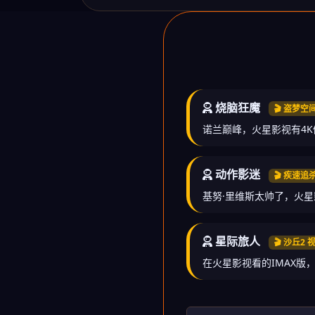
烧脑狂魔
🎬 盗梦空
诺兰巅峰，火星影视有4
动作影迷
🎬 疾速追
基努·里维斯太帅了，火
星际旅人
🎬 沙丘2
在火星影视看的IMAX版